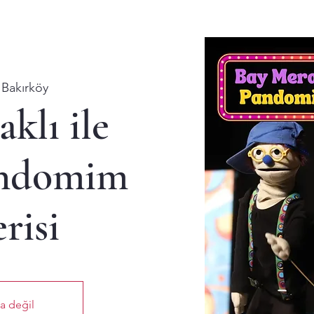
 
Bakırköy
klı ile
andomim
risi
ta değil