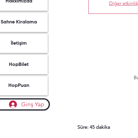
Hakkımızda
Diğer etkinlik
Sahne Kiralama
İletişim
HopBilet
Ba
HopPuan
Giriş Yap
Süre: 45 dakika