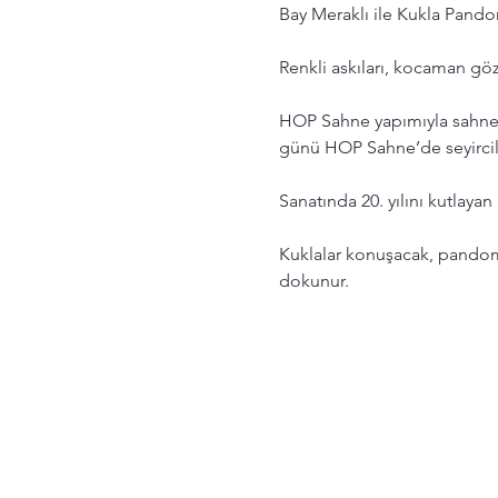
Bay Meraklı ile Kukla Pand
Renkli askıları, kocaman gö
HOP Sahne yapımıyla sahnel
günü HOP Sahne’de seyircil
Sanatında 20. yılını kutlay
Kuklalar konuşacak, pandomi
dokunur. 