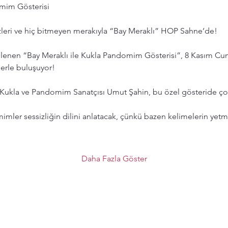
omim Gösterisi
zleri ve hiç bitmeyen merakıyla “Bay Meraklı” HOP Sahne’de!
enen “Bay Meraklı ile Kukla Pandomim Gösterisi”, 8 Kasım Cuma
erle buluşuyor! 
an Kukla ve Pandomim Sanatçısı Umut Şahin, bu özel gösteride ço
mler sessizliğin dilini anlatacak, çünkü bazen kelimelerin yetm
Daha Fazla Göster