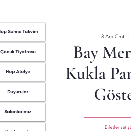
Hop Sahne Takvim
13 Ara Cmt
  | 
Bay Mera
Çocuk Tiyatrosu
Kukla P
Hop Atölye
Göste
Duyurular
Salonlarımız
Biletler satış