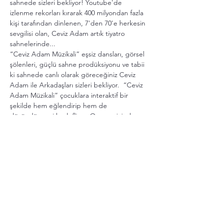
sahnede sizleri bekliyor! Youtube'de 
izlenme rekorları kırarak 400 milyondan fazla 
kişi tarafından dinlenen, 7'den 70'e herkesin 
sevgilisi olan, Ceviz Adam artık tiyatro 
sahnelerinde...
“Ceviz Adam Müzikali” eşsiz dansları, görsel 
şölenleri, güçlü sahne prodüksiyonu ve tabii 
ki sahnede canlı olarak göreceğiniz Ceviz 
Adam ile Arkadaşları sizleri bekliyor.  “Ceviz 
Adam Müzikali” çocuklara interaktif bir 
şekilde hem eğlendirip hem de 
düşündürmeyi hedefliyor. Oyunun içinde 
Kahramanımız Ceviz Adam arkadaşlarına 
trafik kurallarını, su tasarrufunu, geri 
dönüşümün önemini ve ebeveynlerinden 
habersiz hareket etmemeleri gerektiğini 
öğretiyor.
Daha Fazla Göster