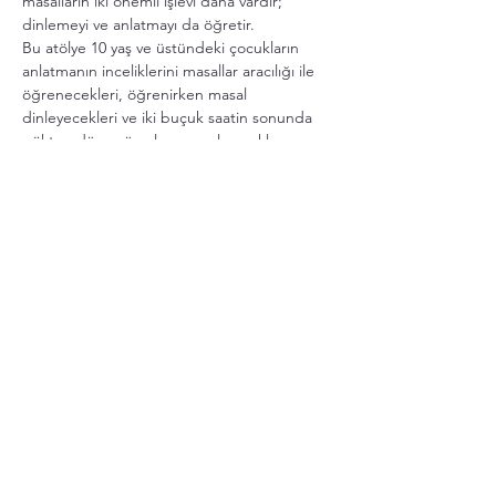
masalların iki önemli işlevi daha vardır; 
dinlemeyi ve anlatmayı da öğretir.
Bu atölye 10 yaş ve üstündeki çocukların 
anlatmanın inceliklerini masallar aracılığı ile 
öğrenecekleri, öğrenirken masal 
dinleyecekleri ve iki buçuk saatin sonunda 
gökten düşen üç elmayı paylaşacakları 
unutulmaz bir deneyim olacak.
Not:
 Atölyemiz karışık oturma düzenindedir. 
Daha Fazla Göster