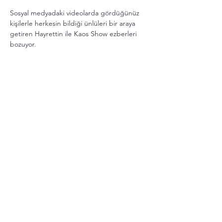
Sosyal medyadaki videolarda gördüğünüz 
kişilerle herkesin bildiği ünlüleri bir araya 
getiren Hayrettin ile Kaos Show ezberleri 
bozuyor.
Her zaman her şeyin olacağı tek program 
olan Kaos Show'da hemen yerini al.
Daha Fazla Göster