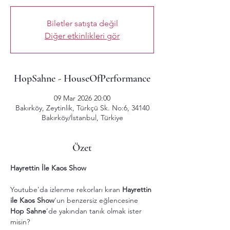
Biletler satışta değil
Diğer etkinlikleri gör
HopSahne - HouseOfPerformance
09 Mar 2026 20:00
Bakırköy, Zeytinlik, Türkçü Sk. No:6, 34140
Bakırköy/İstanbul, Türkiye
Özet
Hayrettin İle Kaos Show
Youtube'da izlenme rekorları kıran 
Hayrettin 
ile Kaos Show
'un benzersiz eğlencesine 
Hop Sahne
’de yakından tanık olmak ister 
misin?