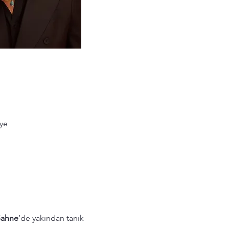
iye
ahne
’de yakından tanık 