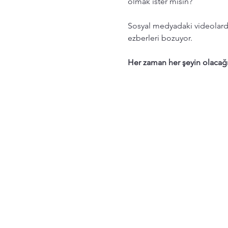
olmak ister misin?
Sosyal medyadaki videolarda 
ezberleri bozuyor.
Her zaman her şeyin olacağ