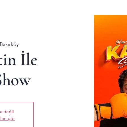
Bakırköy
in İle
Show
ta değil
leri gör