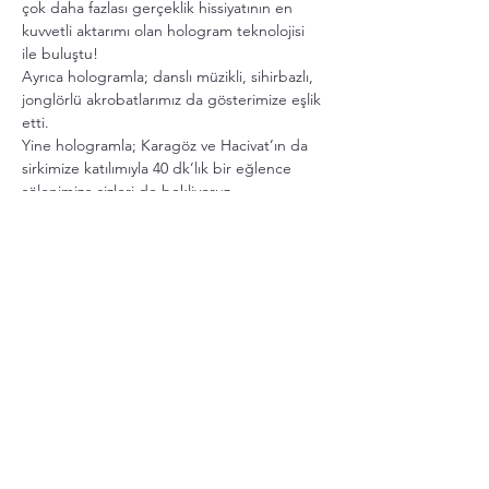
çok daha fazlası gerçeklik hissiyatının en 
kuvvetli aktarımı olan hologram teknolojisi 
ile buluştu!
Ayrıca hologramla; danslı müzikli, sihirbazlı, 
jonglörlü akrobatlarımız da gösterimize eşlik 
etti.
Yine hologramla; Karagöz ve Hacivat’ın da 
sirkimize katılımıyla 40 dk’lık bir eğlence 
şölenimize sizleri de bekliyoruz.
Farklı bir deneyim için bizler hazırız, 
buluşmak için sabırsızlanıyoruz!
Tür: Çocuk Gösterisi
Daha Fazla Göster