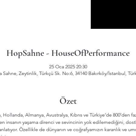
HopSahne - HouseOfPerformance
25 Oca 2025 20:30
 Sahne, Zeytinlik, Türkçü Sk. No:6, 34140 Bakırköy/İstanbul, Tür
Özet
, Hollanda, Almanya, Avustralya, Kıbrıs ve Türkiye’de 800’den f
n insanın yaşama direnci ve sevincinin yok edilemediğini, dostl
anlatıyor. Özellikle de dünyanın ve coğrafyamızın karanlık ve u