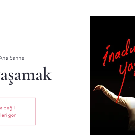
Ana Sahne
yaşamak
ta değil
leri gör