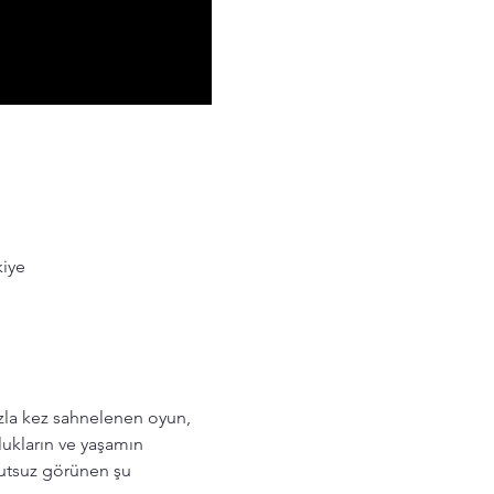
kiye
azla kez sahnelenen oyun, 
ukların ve yaşamın 
mutsuz görünen şu 