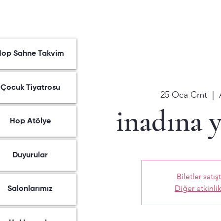
Hop Sahne Takvim
Çocuk Tiyatrosu
25 Oca Cmt
  |  
inadına 
Hop Atölye
Duyurular
Biletler satış
Diğer etkinlik
Salonlarımız