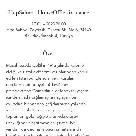
HopSahne - HouseOfPerformance
17 Oca 2025 20:00
Ana Sahne, Zeytinlik, Türkçü Sk. No:6, 34140
Bakırköy/İstanbul, Türkiye
Özet
Musahipzade Celâl’in 1912 yılında kaleme 
aldığı ve ustalık dönemi oyunlarından kabul 
edilen İstanbul Efendisi yeni kurulan 
modern Cumhuriyet Türkiye’sinin 
perspektifine Osmanlının geleneksel yaşamı 
içinden katkı sağlamayı amaçlayan bir 
oyundur. Bir yandan çağdaşlaşma yolunda 
yeni bir kimlik tesis etmeye çabalayan 
toplumun geleneğiyle arasında oluşan 
uzaklığı yakınlaştırmaya çalışırken, bir 
yandan da geçmişin bağnaz hatalarından 
bugüne dersler çıkarmaya çalışır.İstanbul'un 