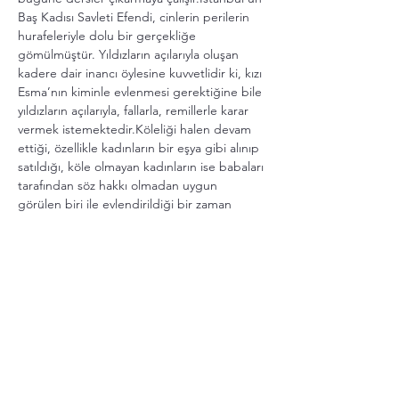
Baş Kadısı Savleti Efendi, cinlerin perilerin 
hurafeleriyle dolu bir gerçekliğe 
gömülmüştür. Yıldızların açılarıyla oluşan 
kadere dair inancı öylesine kuvvetlidir ki, kızı 
Esma’nın kiminle evlenmesi gerektiğine bile 
yıldızların açılarıyla, fallarla, remillerle karar 
vermek istemektedir.Köleliği halen devam 
ettiği, özellikle kadınların bir eşya gibi alınıp 
satıldığı, köle olmayan kadınların ise babaları 
tarafından söz hakkı olmadan uygun 
görülen biri ile evlendirildiği bir zaman 
diliminde Savleti Efendi’nin kızı Esma 
fallarda çıkan damat adayıyla mı, yoksa 
gönlünü kaptırdığı delikanlı ile mi 
evlenecektir? Bir baba ve baş kadı olarak 
bedenleşen bu otorite figürünü alt etmenin 
bir yolu bulunabilecek midir? Elbette! 
Hem…
Daha Fazla Göster