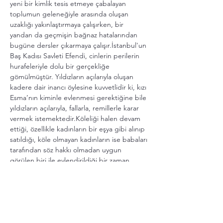
yeni bir kimlik tesis etmeye çabalayan 
toplumun geleneğiyle arasında oluşan 
uzaklığı yakınlaştırmaya çalışırken, bir 
yandan da geçmişin bağnaz hatalarından 
bugüne dersler çıkarmaya çalışır.İstanbul'un 
Baş Kadısı Savleti Efendi, cinlerin perilerin 
hurafeleriyle dolu bir gerçekliğe 
gömülmüştür. Yıldızların açılarıyla oluşan 
kadere dair inancı öylesine kuvvetlidir ki, kızı 
Esma’nın kiminle evlenmesi gerektiğine bile 
yıldızların açılarıyla, fallarla, remillerle karar 
vermek istemektedir.Köleliği halen devam 
ettiği, özellikle kadınların bir eşya gibi alınıp 
satıldığı, köle olmayan kadınların ise babaları 
tarafından söz hakkı olmadan uygun 
görülen biri ile evlendirildiği bir zaman 
diliminde Savleti Efendi’nin kızı Esma 
fallarda çıkan damat adayıyla mı, yoksa 
gönlünü kaptırdığı delikanlı ile mi 
evlenecektir? Bir baba ve baş kadı olarak 
bedenleşen bu otorite figürünü alt etmenin 