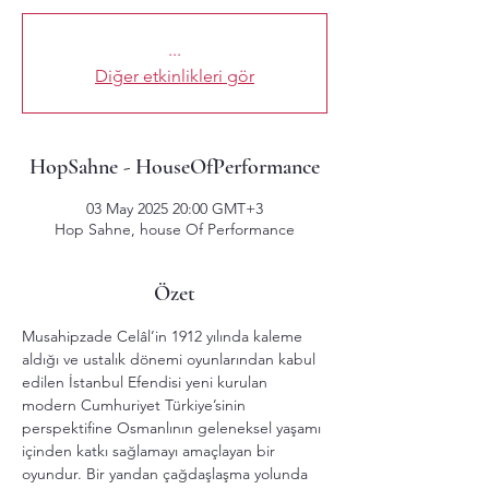
...
Diğer etkinlikleri gör
HopSahne - HouseOfPerformance
03 May 2025 20:00 GMT+3
Hop Sahne, house Of Performance
Özet
Musahipzade Celâl’in 1912 yılında kaleme 
aldığı ve ustalık dönemi oyunlarından kabul 
edilen İstanbul Efendisi yeni kurulan 
modern Cumhuriyet Türkiye’sinin 
perspektifine Osmanlının geleneksel yaşamı 
içinden katkı sağlamayı amaçlayan bir 
oyundur. Bir yandan çağdaşlaşma yolunda 