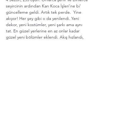
seyircinin ardından Karı Koca İşleri'ne bi' 
güncelleme geldi. Artık tek perde.  Yine 
akıyor! Her şey gibi o da yenilendi. Yeni 
dekor, yeni kostümler, yeni şarkı ama aynı 
tat. En güzel yerlerine en az onlar kadar 
güzel yeni bölümler eklendi. Akış hızlandı, 
eğlence katlandı, Yeni Sürüm havalandı. 
Şimdi uçuyor.
Etkinlik Türü
 Komedi
Süre
 85 dakika
Daha Fazla Göster