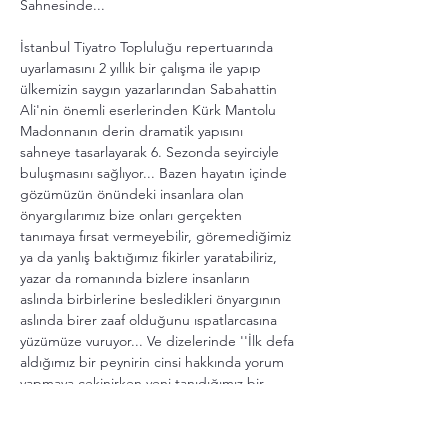
Sahnesinde...
İstanbul Tiyatro Topluluğu repertuarında 
uyarlamasını 2 yıllık bir çalışma ile yapıp 
ülkemizin saygın yazarlarından Sabahattin 
Ali'nin önemli eserlerinden Kürk Mantolu 
Madonnanın derin dramatik yapısını 
sahneye tasarlayarak 6. Sezonda seyirciyle 
buluşmasını sağlıyor... Bazen hayatın içinde 
gözümüzün önündeki insanlara olan 
önyargılarımız bize onları gerçekten 
tanımaya fırsat vermeyebilir, göremediğimiz 
ya da yanlış baktığımız fikirler yaratabiliriz, 
yazar da romanında bizlere insanların 
aslında birbirlerine besledikleri önyargının 
aslında birer zaaf olduğunu ıspatlarcasına 
yüzümüze vuruyor... Ve dizelerinde ''İlk defa 
aldığımız bir peynirin cinsi hakkında yorum 
yapmaya çekinirken yeni tanıdığımız bir 
insan hakkında neden bu kadar kolayca 
hüküm verebiliyoruz..." diye sorar ve 
''Muhakkak bütün insanların birer ruhu vardı 