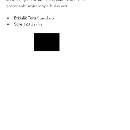
gösterisiyle seyircileriyle buluşuyor.
Etkinlik Türü
 Stand up
Süre
 120 dakika
Daha Fazla Göster