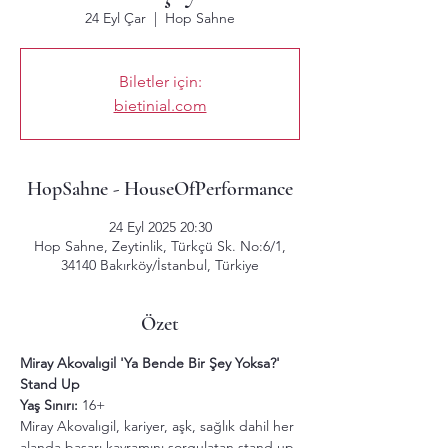
24 Eyl Çar
  |  
Hop Sahne
Biletler için:
bietinial.com
HopSahne - HouseOfPerformance
24 Eyl 2025 20:30
Hop Sahne, Zeytinlik, Türkçü Sk. No:6/1,
34140 Bakırköy/İstanbul, Türkiye
Özet
Miray Akovalıgil 'Ya Bende Bir Şey Yoksa?' 
Stand Up
Yaş Sınırı: 
16+
Miray Akovalıgil, kariyer, aşk, sağlık dahil her 
alanda başarı kavramını sorgulatan stand up 