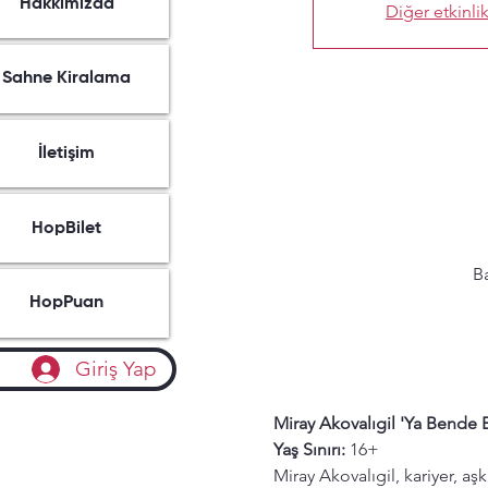
Hakkımızda
Diğer etkinlik
Sahne Kiralama
İletişim
HopBilet
Ba
HopPuan
Giriş Yap
Miray Akovalıgil 'Ya Bende 
Yaş Sınırı: 
16+
Miray Akovalıgil, kariyer, aş