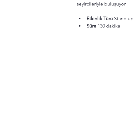
seyircileriyle buluşuyor.
Etkinlik Türü
 Stand up
Süre
 130 dakika