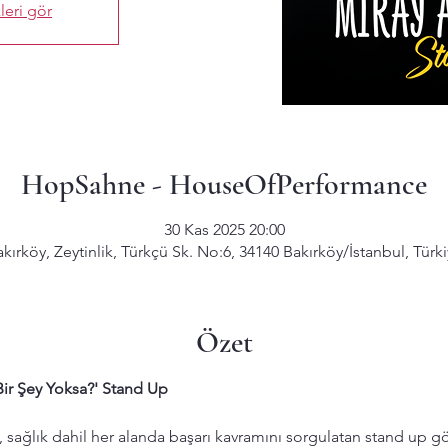
leri gör
HopSahne - HouseOfPerformance
30 Kas 2025 20:00
kırköy, Zeytinlik, Türkçü Sk. No:6, 34140 Bakırköy/İstanbul, Türk
Özet
Bir Şey Yoksa?' Stand Up
k, sağlık dahil her alanda başarı kavramını sorgulatan stand up gö