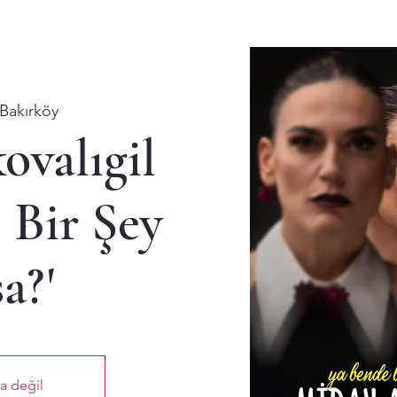
Bakırköy
ovalıgil
 Bir Şey
a?'
ta değil