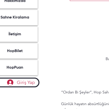
Hakkımızda
Sahne Kiralama
İletişim
HopBilet
Ba
HopPuan
Giriş Yap
“Ordan Bi Şeyler”, Hop Sahn
Günlük hayatın absürtlüğünü