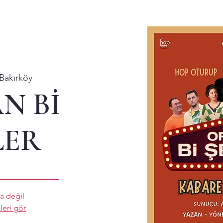
Bakırköy
N Bİ
LER
ta değil
leri gör