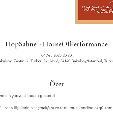
HopSahne - HouseOfPerformance
04 Ara 2025 20:30
kırköy, Zeytinlik, Türkçü Sk. No:6, 34140 Bakırköy/İstanbul, Türk
Özet
e’nin yepyeni kabare gösterisi!
, insan ilişkilerinin saçmalığını ve toplumun kendine özgü kome