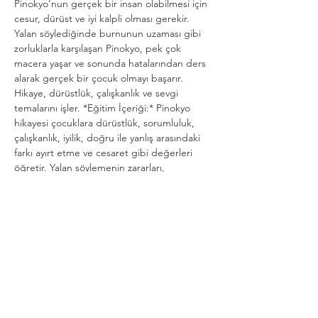
Pinokyo'nun gerçek bir insan olabilmesi için 
cesur, dürüst ve iyi kalpli olması gerekir. 
Yalan söylediğinde burnunun uzaması gibi 
zorluklarla karşılaşan Pinokyo, pek çok 
macera yaşar ve sonunda hatalarından ders 
alarak gerçek bir çocuk olmayı başarır. 
Hikaye, dürüstlük, çalışkanlık ve sevgi 
temalarını işler. *Eğitim İçeriği:* Pinokyo 
hikayesi çocuklara dürüstlük, sorumluluk, 
çalışkanlık, iyilik, doğru ile yanlış arasındaki 
farkı ayırt etme ve cesaret gibi değerleri 
öğretir. Yalan söylemenin zararları, 
çalışkanlığın ve dürüstlüğün önemi gibi 
evrensel dersler, hikayenin eğitici içeriğini 
oluşturur. Çocuklara hayatta doğru seçimler 
yapmanın önemini dramatik ve eğlenceli bir 
şekilde anlatır.
Etkinlik Türü
 Çocuk Oyunu, Tiyatro
Süre
 40 dakika