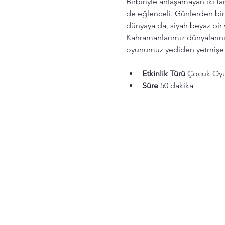
Birbiriyle anlaşamayan iki fa
de eğlenceli. Günlerden bir 
dünyaya da, siyah beyaz bir 
Kahramanlarımız dünyalarını 
oyunumuz yediden yetmişe he
Etkinlik Türü
 Çocuk Oy
Süre
 50 dakika