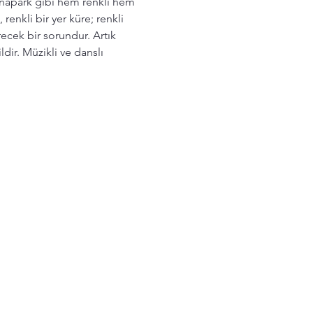
 lunapark gibi hem renkli hem 
enkli bir yer küre; renkli 
ecek bir sorundur. Artık 
ir. Müzikli ve danslı 