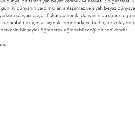
rklı dünya, bir taraf siyah beyaz karanlık ve kasvetli ; diğer taraf
gün iki dünyanın yardımcıları anlaşamaz ve siyah beyaz dünyaya, r
yerküre parçası geçer. Fakat bu her iki dünyanın da sonunu getir
kurtarabilmek için uzlaşmak zorundadır ve bu hiç de kolay değild
rkesin bir şeyler öğrenerek eğlenebileceği bir serüvendir... 
unu