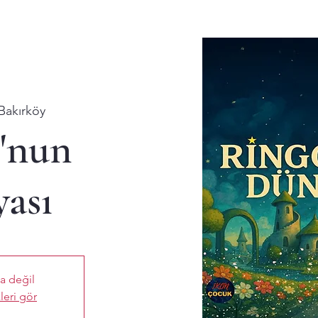
Bakırköy
'nun
ası
ta değil
leri gör