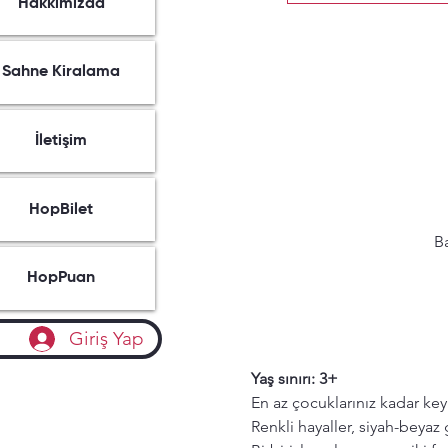
Hakkımızda
Sahne Kiralama
İletişim
HopBilet
Ba
HopPuan
Giriş Yap
Yaş sınırı: 3+
En az çocuklarınız kadar keyi
Renkli hayaller, siyah-beyaz