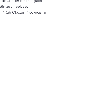
...Kadın-erkek ilişkileri 
dinizden çok şey 
rı "Ruh Öküzüm" seyircisini 