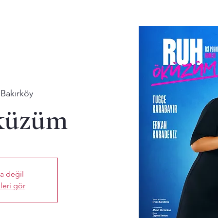
 
Bakırköy
küzüm
ta değil
leri gör