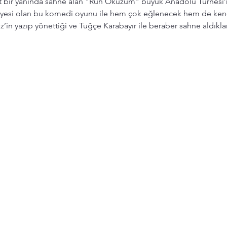
rt bir yanında sahne alan "Ruh Öküzüm" büyük Anadolu Turnesi’nde
ikayesi olan bu komedi oyunu ile hem çok eğlenecek hem de ken
’in yazıp yönettiği ve Tuğçe Karabayır ile beraber sahne aldıkla