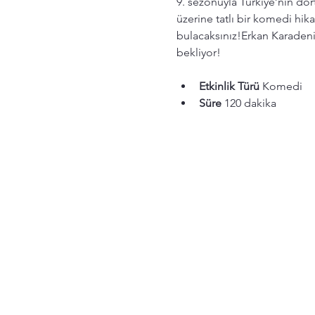
9. sezonuyla Türkiye’nin dö
üzerine tatlı bir komedi h
bulacaksınız!Erkan Karadeniz
bekliyor!
Etkinlik Türü
 Komedi
Süre
 120 dakika