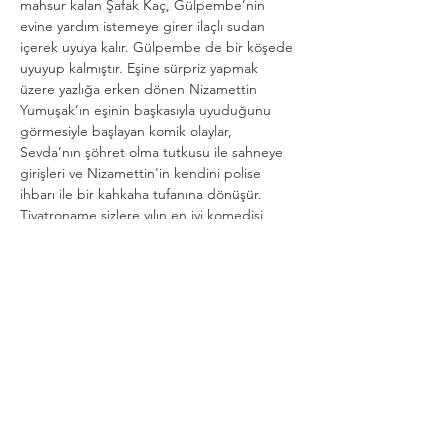
mahsur kalan Şafak Kaç, Gülpembe’nin 
evine yardım istemeye girer ilaçlı sudan 
içerek uyuya kalır. Gülpembe de bir köşede 
uyuyup kalmıştır. Eşine sürpriz yapmak 
üzere yazlığa erken dönen Nizamettin 
Yumuşak’ın eşinin başkasıyla uyuduğunu 
görmesiyle başlayan komik olaylar, 
Sevda’nın şöhret olma tutkusu ile sahneye 
girişleri ve Nizamettin'in kendini polise 
ihbarı ile bir kahkaha tufanına dönüşür. 
Tiyatroname sizlere yılın en iyi komedisi 
olacak  “Şafak Kaç” ı gururla sunar
Künye:
Yazar: Eray Yasin IŞIK
Uyarlayan ve Yöneten: Nami ESATGİL
Daha Fazla Göster