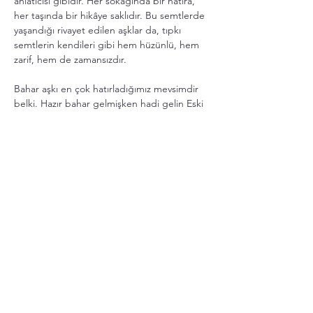
anlatıcısı gibidir. Her sokağında bir hatıra, 
her taşında bir hikâye saklıdır. Bu semtlerde 
yaşandığı rivayet edilen aşklar da, tıpkı 
semtlerin kendileri gibi hem hüzünlü, hem 
zarif, hem de zamansızdır.
Bahar aşkı en çok hatırladığımız mevsimdir 
belki. Hazır bahar gelmişken hadi gelin Eski 
İstanbul'un bize fısıldadığı aşk hikâyelerine 
kulak verelim. Hem kim bilir, belki sizin de 
kulağınızda böyle bir hikâye vardır ve hazır 
gelmişken siz de anlatırsınız...
Daha Fazla Göster