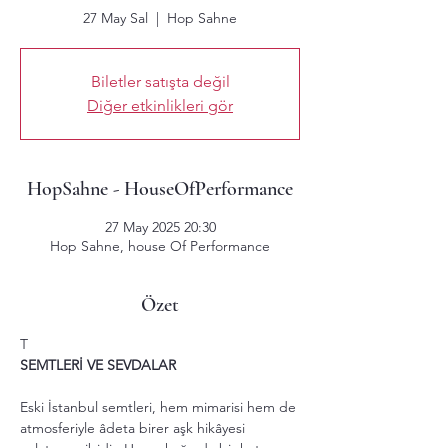
27 May Sal
  |  
Hop Sahne
Biletler satışta değil
Diğer etkinlikleri gör
HopSahne - HouseOfPerformance
27 May 2025 20:30
Hop Sahne, house Of Performance
Özet
T 
SEMTLERİ VE SEVDALAR
Eski İstanbul semtleri, hem mimarisi hem de 
atmosferiyle âdeta birer aşk hikâyesi 