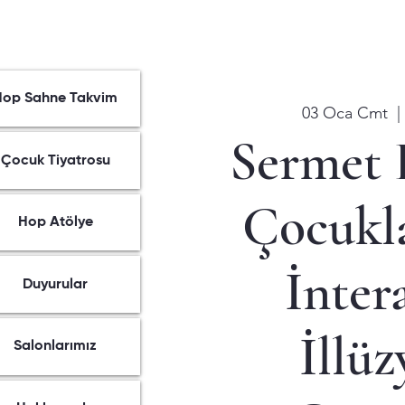
Hop Sahne Takvim
03 Oca Cmt
  |
Sermet 
Çocuk Tiyatrosu
Çocukla
Hop Atölye
İnter
Duyurular
İllü
Salonlarımız