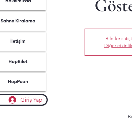
Göste
Hakkımızda
Sahne Kiralama
Biletler satış
İletişim
Diğer etkinlik
HopBilet
HopPuan
Giriş Yap
Ba