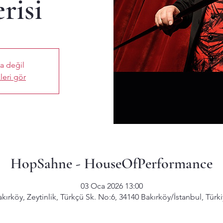
risi
ta değil
leri gör
HopSahne - HouseOfPerformance
03 Oca 2026 13:00
kırköy, Zeytinlik, Türkçü Sk. No:6, 34140 Bakırköy/İstanbul, Türk