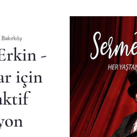
  
Bakırköy
Erkin -
r için
aktif
zyon