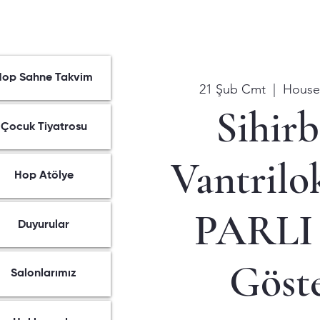
Hop Sahne Takvim
21 Şub Cmt
  |  
House
Sihir
Çocuk Tiyatrosu
Vantrilo
Hop Atölye
PARLI
Duyurular
Göste
Salonlarımız