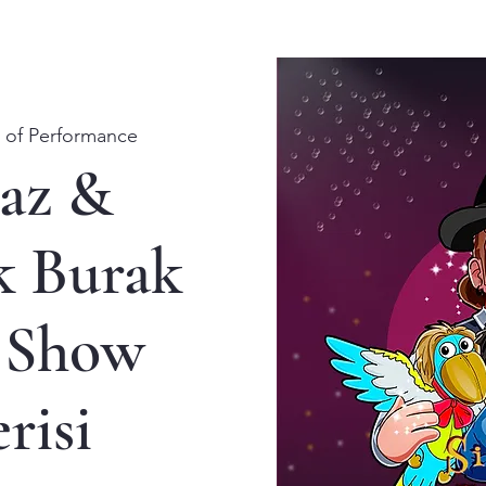
 of Performance
baz &
k Burak
 Show
risi