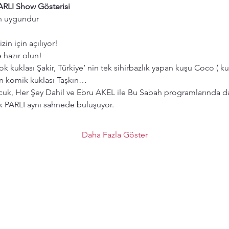
PARLI Show Gösterisi
çin uygundur
izin için açılıyor!
hazır olun!
ok kuklası Şakir, Türkiye’ nin tek sihirbazlık yapan kuşu Coco ( kuk
en komik kuklası Taşkın…
ocuk, Her Şey Dahil ve Ebru AKEL ile Bu Sabah programlarında da 
ak PARLI aynı sahnede buluşuyor.
Daha Fazla Göster