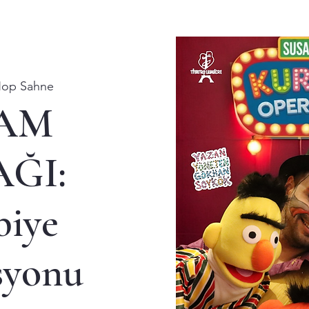
op Sahne
AM
ĞI:
biye
syonu