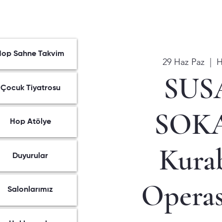
Hop Sahne Takvim
29 Haz Paz
  |  
H
SUS
Çocuk Tiyatrosu
SOKA
Hop Atölye
Kura
Duyurular
Opera
Salonlarımız