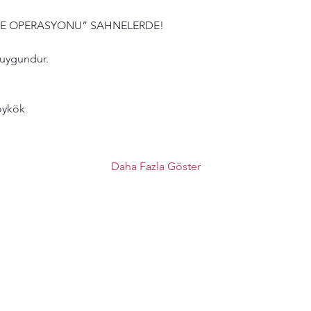
YE OPERASYONU” SAHNELERDE!
n uygundur.
oykök
Daha Fazla Göster