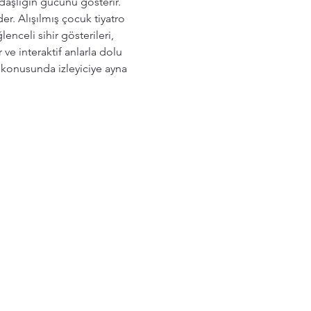
daşlığın gücünü gösterir. 
r. Alışılmış çocuk tiyatro 
nceli sihir gösterileri, 
e interaktif anlarla dolu 
 konusunda izleyiciye ayna 