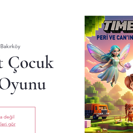
 
Bakırköy
t Çocuk
 Oyunu
ta değil
leri gör