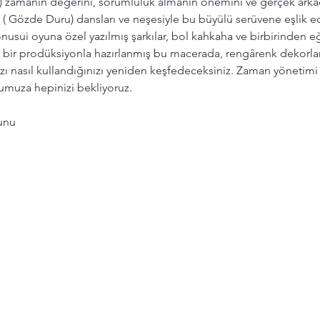
ek) zamanın değerini, sorumluluk almanın önemini ve gerçek arka
a ( Gözde Duru) dansları ve neşesiyle bu büyülü serüvene eşlik ede
nusui oyuna özel yazılmış şarkılar, bol kahkaha ve birbirinden eğle
bir prodüksiyonla hazırlanmış bu macerada, rengârenk dekorlar v
zı nasıl kullandığınızı yeniden keşfedeceksiniz. Zaman yönetimi
numuza hepinizi bekliyoruz.
unu