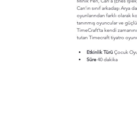
Minik Peri, Can’a (Enes İşl
Can’ın sınıf arkadaşı Arya d
oyunlarından farklı olarak ko
tanınmış oyuncular ve güçlü 
TimeCraft’ta kendi zamanını
tutan Timecraft tiyatro oyu
Etkinlik Türü
 Çocuk Oy
Süre
 40 dakika